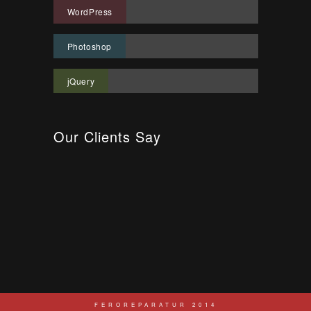
90%
WordPress
80%
Photoshop
75%
jQuery
Our Clients Say
FEROREPARATUR 2014