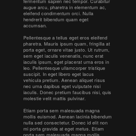
fermentum sapien nec tempor. Curabitur
augue arcu, pharetra in elementum ac,
eleifend condimentum orci. Nulla
hendrerit bibendum quam eget
accumsan.
Pellentesque a tellus eget eros eleifend
pharetra. Mauris ipsum quam, fringilla at
porta eget, ornare vitae justo. Ut rutrum,
sem eget iaculis venenatis, nunc erat
iaculis ipsum, eget placerat urna eros in
leo. Pellentesque ullamcorper tristique
suscipit. In eget libero eget lacus
vehicula pretium. Aenean aliquet risus
nec urna dapibus eget vulputate nisi
iaculis. Donec pretium faucibus nisi, quis
molestie velit mattis pulvinar.
Etiam porta sem malesuada magna
mollis euismod. Aenean lacinia bibendum
nulla sed consectetur. Donec id elit non
mi porta gravida at eget metus. Etiam
porta sem malesuada magna mollis